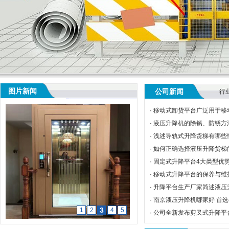
图片新闻
公司新闻
行
·
移动式卸货平台广泛用于移
·
液压升降机的除锈、防锈方
·
浅述导轨式升降货梯有哪些
·
如何正确选择液压升降货梯
·
固定式升降平台4大类型优
·
移动式升降平台的保养与维
·
升降平台生产厂家简述液压
·
南京液压升降机哪家好 首选
3
1
2
4
5
·
公司全新发布剪叉式升降平