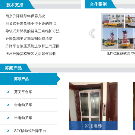
合作案例
技术支持
·
南京升降机每年保养几次
·
剪叉式升降货梯不得不说的特点
·
导轨式升降机的链条三点维护方法
·
升降货梯要定期清扫保持清洁
·
升降平台液压系统进水和进气原因
·
SJD导轨式升降平台
液压升降货梯安装之后如何验收
AWP铝合金升降平台
SJYC车载式高
苏顺产品
苏顺产品
剪叉平台车
全电动叉车
半电动叉车
家用电梯
SJY移动式升降平台
...