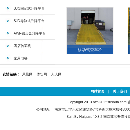
SJG固定式升降平台
SJD导轨式升降平台
AWP铝合金升降平台
酒店传菜机
移动式登车桥
家用电梯
...
友情链接：
凤凰网
体坛网
人人网
网站首页
|
关于我们
Copyright 2013
http://025sushun.com'
公司地址： 南京市江宁开发区迎翠路7号科创大厦六层楼8005-2(江
Built By
Huigusoft X3.2
南京苏顺升降设